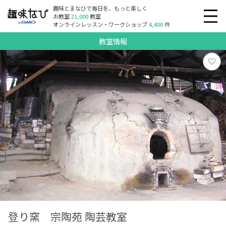
趣味とまなびで毎日を、もっと楽しく
お教室
21,000
教室
オンラインレッスン・ワークショップ
4,400
件
教室情報
登り窯 宗陶苑 陶芸教室