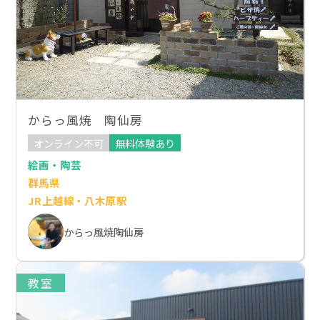
からっ風焼 陶仙房
オンライン不可
無料体験あり
絵画・陶芸
群馬県
JR上越線・八木原駅
からっ風焼陶仙房
教室