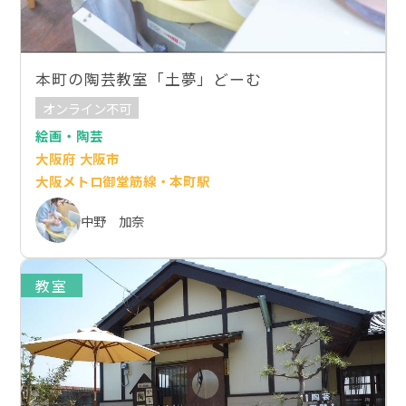
本町の陶芸教室「土夢」どーむ
オンライン不可
絵画・陶芸
大阪府 大阪市
大阪メトロ御堂筋線・本町駅
中野 加奈
教室