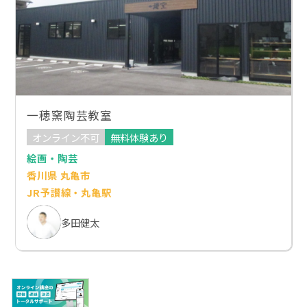
一穂窯陶芸教室
オンライン不可
無料体験あり
絵画・陶芸
香川県 丸亀市
JR予讃線・丸亀駅
多田健太