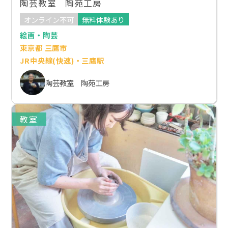
陶芸教室 陶苑工房
オンライン不可
無料体験あり
絵画・陶芸
東京都 三鷹市
JR中央線(快速)・三鷹駅
陶芸教室 陶苑工房
教室