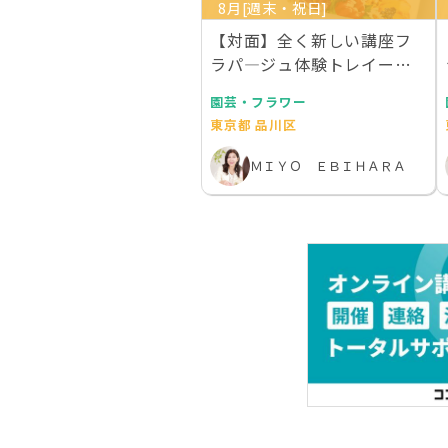
8月[週末・祝日]
【対面】全く新しい講座フ
ラパ―ジュ体験トレイー２
枚作成 ライセンス１…
園芸・フラワー
東京都 品川区
ＭＩＹＯ ＥＢＩＨＡＲＡ