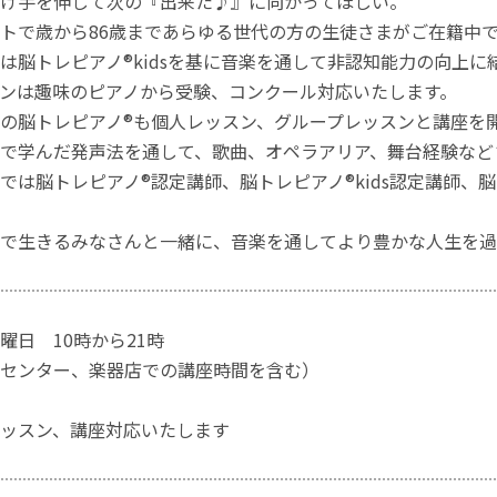
け手を伸して次の『出来た♪』に向かってほしい。
トで歳から86歳まであらゆる世代の方の生徒さまがご在籍中
は脳トレピアノ®︎kidsを基に音楽を通して非認知能力の向上
ンは趣味のピアノから受験、コンクール対応いたします。
の脳トレピアノ®︎も個人レッスン、グループレッスンと講座を
で学んだ発声法を通して、歌曲、オペラアリア、舞台経験など
は脳トレピアノ®︎認定講師、脳トレピアノ®︎kids認定講師、脳ト
で生きるみなさんと一緒に、音楽を通してより豊かな人生を過
曜日 10時から21時
センター、楽器店での講座時間を含む）
ッスン、講座対応いたします