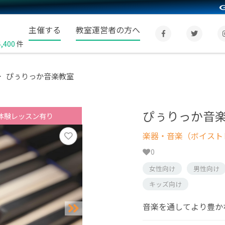
主催する
教室運営者の方へ
4,400
件
ぴぅりっか音楽教室
ぴぅりっか音
体験レッスン有り
楽器・音楽（ボイスト
0
女性向け
男性向け
キッズ向け
音楽を通してより豊か