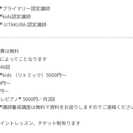
®︎プライマリー認定講師
︎kids認定講師
-UTAKURA-認定講師
費は無料
によってことなります
40回
︎kids （リトミック）5000円〜
0円〜
0円〜
ピアノ®︎ 5000円／月2回
®︎講師養成講座は無料で資料をお送りしますのでご連絡くださ
イントレッスン、チケット制有ります