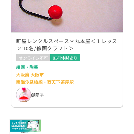
町屋レンタルスペース＊丸本屋＜１レッス
ン:10名/絵画クラフト＞
オンライン不可
無料体験あり
絵画・陶芸
大阪府 大阪市
南海汐見橋線・西天下茶屋駅
縣陽子