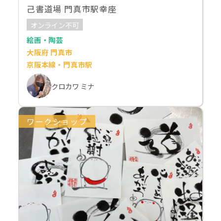
己書道場 門真市駅幸座
オンライン不可
絵画・陶芸
大阪府 門真市
京阪本線・門真市駅
クロカワ ミナ
ワークショップ