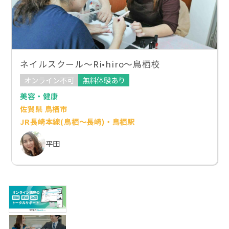
ネイルスクール～Ri•hiro～鳥栖校
オンライン不可
無料体験あり
美容・健康
佐賀県 鳥栖市
JR長崎本線(鳥栖～長崎)・鳥栖駅
平田