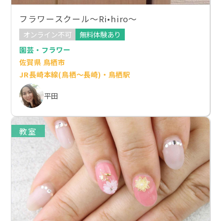
フラワースクール〜Ri•hiro〜
オンライン不可
無料体験あり
園芸・フラワー
佐賀県 鳥栖市
JR長崎本線(鳥栖～長崎)・鳥栖駅
平田
教室