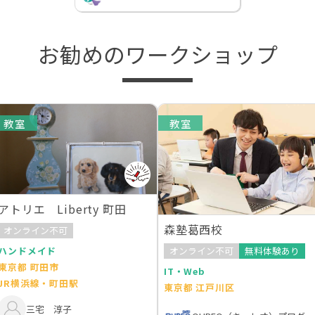
お勧めのワークショップ
教室
教室
アトリエ Liberty 町田
森塾葛西校
オンライン不可
ハンドメイド
オンライン不可
無料体験あり
東京都 町田市
IT・Web
JR横浜線・町田駅
東京都 江戸川区
三宅 淳子