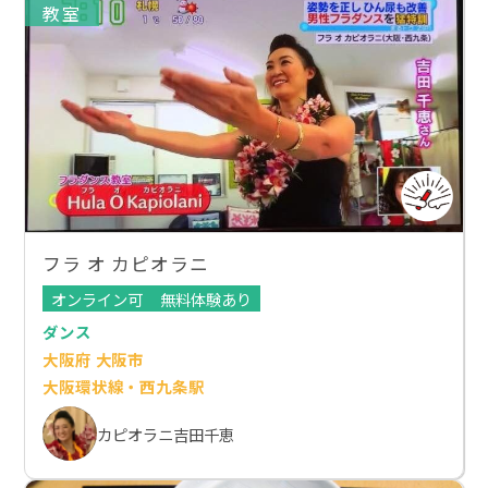
教室
フラ オ カピオラニ
オンライン可
無料体験あり
ダンス
大阪府 大阪市
大阪環状線・西九条駅
カピオラニ吉田千恵