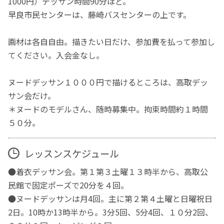
1000円）デッサン時間90分ほど。
早良市民センターは、藤崎バスセンターの上です。
画材は各自自由。描きたい日だけ、参加費を払って参加し
てください。入会金なし。
ヌードデッサン１０００円で描けるところは、高取デッ
サン会だけ。
＊ヌードのモデルさん、随時募集中。拘束時間約１時間
５０分。
レッスンスケジュール
●着衣デッサン会。第１第３土曜１３時半から、高取公
民館で固定ポーズで20分を４回。
●ヌードデッサンは月4回。主に第２第４土曜と日曜祝日
2日。10時か13時半から。3分5回、5分4回、１０分2回、