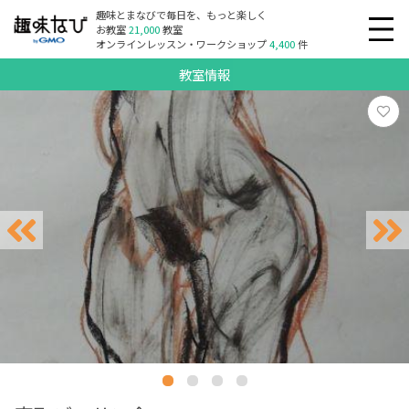
趣味とまなびで毎日を、もっと楽しく
お教室
21,000
教室
オンラインレッスン・ワークショップ
4,400
件
教室情報