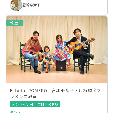
露崎奈津子
教室
Estudio ROMERO 宮本亜都子・片桐勝彦フ
ラメンコ教室
オンライン可
無料体験あり
ダンス