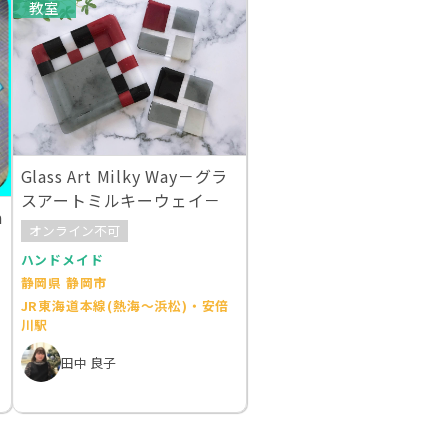
教室
Glass Art Milky Way－グラ
スアートミルキーウェイ－
a
オンライン不可
ハンドメイド
静岡県 静岡市
JR東海道本線(熱海～浜松)・安倍
川駅
田中 良子