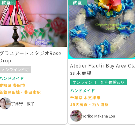
教室
教室
グラスアートスタジオRose
Drop
Atelier Flaulii Bay Area Cl
オンライン不可
ss 木更津
ハンドメイド
オンライン可
無料体験あり
愛知県 豊田市
ハンドメイド
名鉄豊田線・豊田市駅
千葉県 木更津市
宇津野 敦子
JR内房線・袖ケ浦駅
Yoriko Makana Loa