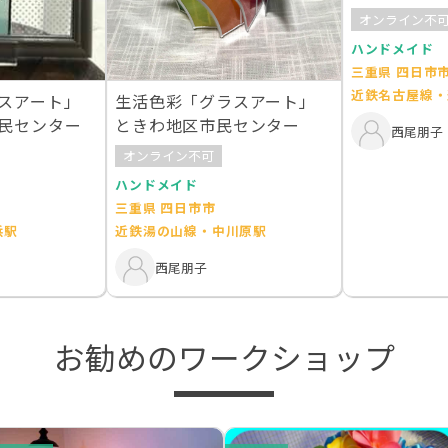
店2F
オンライン不
ハンドメイド
三重県 四日市
近鉄名古屋線・
スアート」
生活色彩「グラスアート」
民センター
ときわ地区市民センター
西尾朋子
オンライン不可
ハンドメイド
三重県 四日市市
浜駅
近鉄湯の山線・中川原駅
西尾朋子
お勧めのワークショップ