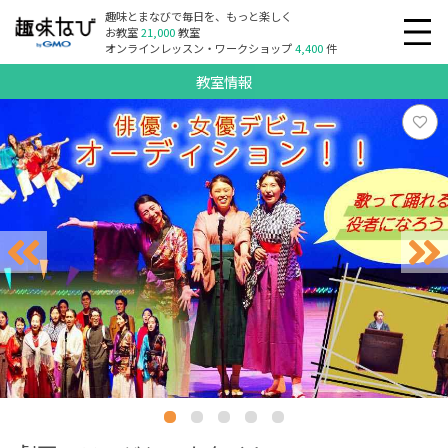
趣味とまなびで毎日を、もっと楽しく
お教室
21,000
教室
オンラインレッスン・ワークショップ
4,400
件
教室情報