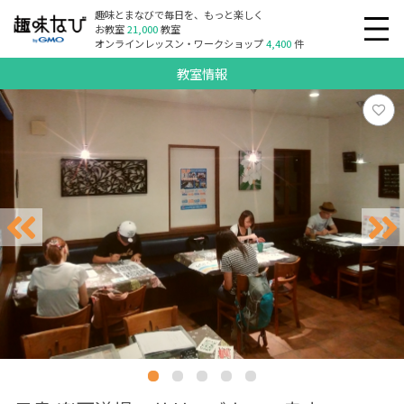
趣味とまなびで毎日を、もっと楽しく
お教室
21,000
教室
オンラインレッスン・ワークショップ
4,400
件
教室情報