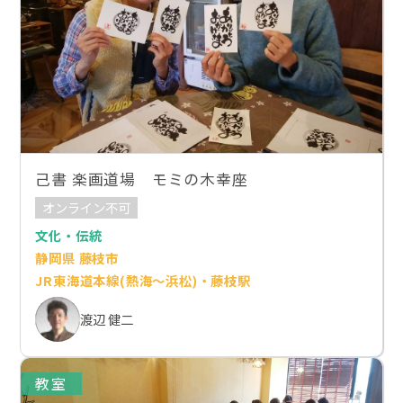
己書 楽画道場 モミの木幸座
オンライン不可
文化・伝統
静岡県 藤枝市
JR東海道本線(熱海～浜松)・藤枝駅
渡辺 健二
教室