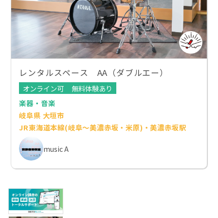
レンタルスペース AA（ダブルエー）
オンライン可
無料体験あり
楽器・音楽
岐阜県 大垣市
JR東海道本線(岐阜～美濃赤坂・米原)・美濃赤坂駅
music A