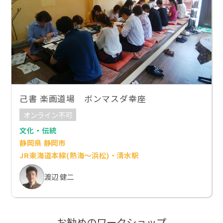
己書 楽画道場 ボンマスダ幸座
オンライン不可
文化・伝統
静岡県 静岡市
JR東海道本線(熱海～浜松)・清水駅
渡辺 健二
お勧めのワークショップ