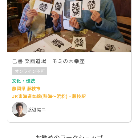
己書 楽画道場 モミの木幸座
オンライン不可
文化・伝統
静岡県 藤枝市
JR東海道本線(熱海～浜松)・藤枝駅
渡辺 健二
お勧めのワークショップ