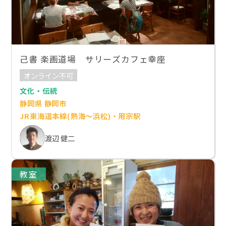
己書 楽画道場 サリーズカフェ幸座
オンライン不可
文化・伝統
静岡県 静岡市
JR東海道本線(熱海～浜松)・用宗駅
渡辺 健二
教室