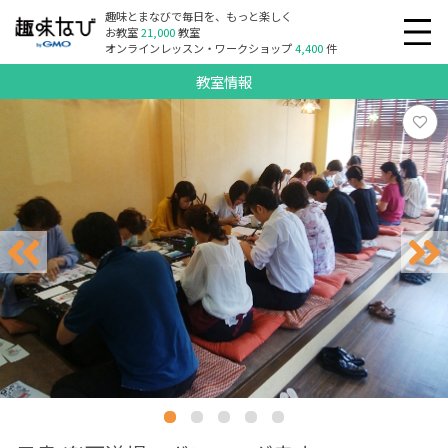
趣味とまなびで毎日を、もっと楽しく
お教室
21,000
教室
オンラインレッスン・ワークショップ
4,400
件
教室情報