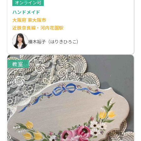
オンライン可
ハンドメイド
大阪府 東大阪市
近鉄奈良線・河内花園駅
榛木裕子（はりきひろこ）
教室