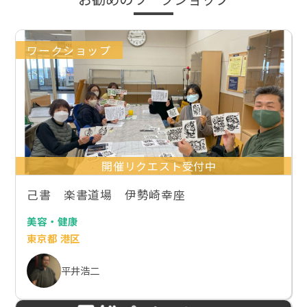
ワークショップ
開催リクエスト受付中
己書 楽書道場 伊勢崎幸座
美容・健康
東京都 港区
平井浩二