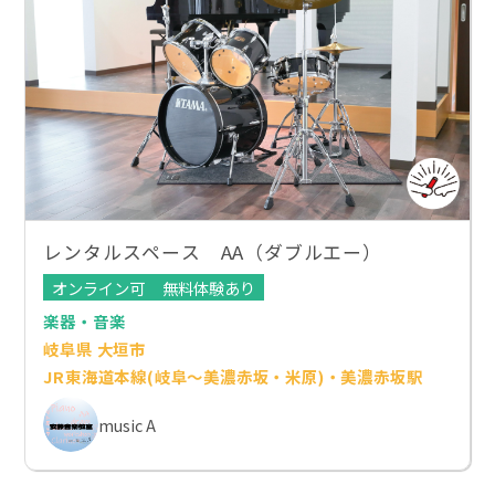
レンタルスペース AA（ダブルエー）
オンライン可
無料体験あり
楽器・音楽
岐阜県 大垣市
JR東海道本線(岐阜～美濃赤坂・米原)・美濃赤坂駅
music A