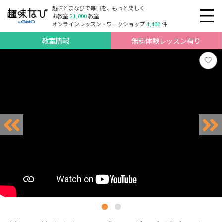
趣味とまなびで毎日を、もっと楽しく
お教室
21,000
教室
オンラインレッスン・ワークショップ
4,400
件
教室情報
無料体験レッスン有り