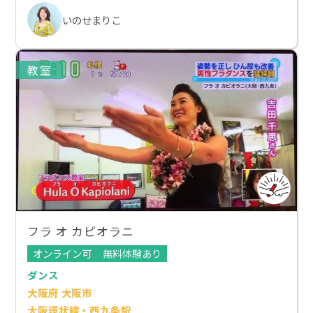
いのせまりこ
教室
フラ オ カピオラニ
オンライン可
無料体験あり
ダンス
大阪府 大阪市
大阪環状線・西九条駅