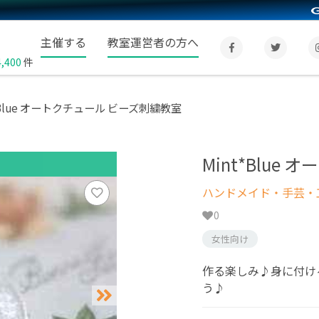
主催する
教室運営者の方へ
4,400
件
*Blue オートクチュール ビーズ刺繍教室
Mint*Blu
ハンドメイド・手芸・
0
女性向け
作る楽しみ♪身に付け
う♪