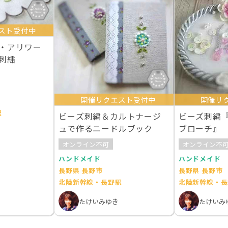
スト受付中
・アリワー
刺繍
開催リクエスト受付中
開催リ
駅
ビーズ刺繍＆カルトナージ
ビーズ刺繍
ュで作るニードルブック
ブローチ』
オンライン不可
オンライン不
ハンドメイド
ハンドメイド
長野県 長野市
長野県 長野市
北陸新幹線・長野駅
北陸新幹線・長
たけいみゆき
たけいみ