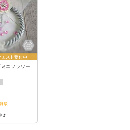
クエスト受付中
『ミニフラワー
可
野駅
ゆき