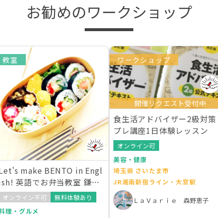
お勧めのワークショップ
教室
ワークショップ
開催リクエスト受付中
食生活アドバイザー2級対策
プレ講座1日体験レッスン
オンライン可
美容・健康
Let's make BENTO in Engl
埼玉県 さいたま市
ish! 英語でお弁当教室 鎌倉
JR湘南新宿ライン・大宮駅
湘南教室
オンライン不可
無料体験あり
ＬａＶａｒｉｅ 森野恵子
料理・グルメ