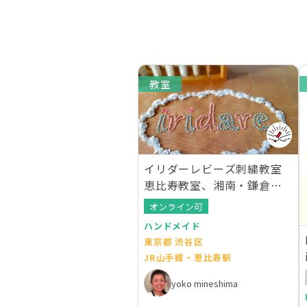
教室
イリダーレビーズ刺繍教室
恵比寿教室、湘南・鎌倉教
室
オンライン可
ハンドメイド
東京都 渋谷区
JR山手線・恵比寿駅
yoko mineshima