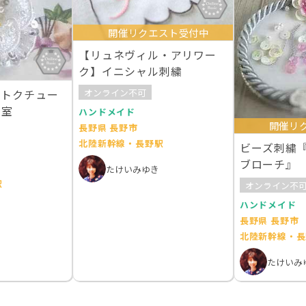
開催リクエスト受付中
【リュネヴィル・アリワー
ク】イニシャル刺繍
オンライン不可
 オートクチュー
教室
ハンドメイド
開催リ
長野県 長野市
北陸新幹線・長野駅
ビーズ刺繍
ブローチ』
たけいみゆき
駅
オンライン不
ハンドメイド
長野県 長野市
北陸新幹線・長
たけいみ