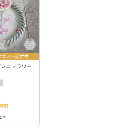
クエスト受付中
『ミニフラワー
可
野駅
ゆき