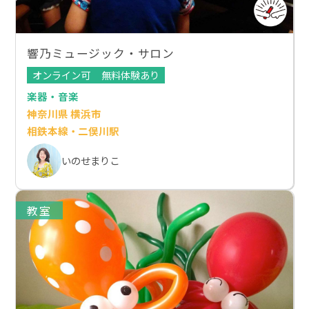
響乃ミュージック・サロン
オンライン可
無料体験あり
楽器・音楽
神奈川県 横浜市
相鉄本線・二俣川駅
いのせまりこ
教室