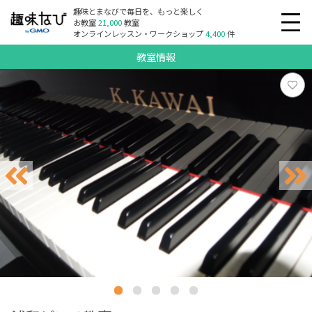
趣味とまなびで毎日を、もっと楽しく
お教室
21,000
教室
オンラインレッスン・ワークショップ
4,400
件
教室情報