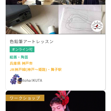
色鉛筆アートレッスン
オンライン可
絵画・陶芸
兵庫県 神戸市
JR神戸線(神戸～姫路)・舞子駅
iloha IKUTA
ワークショップ