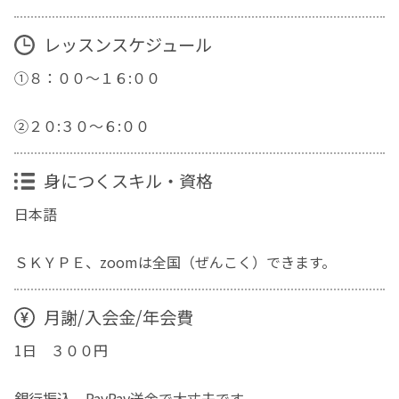
レッスンスケジュール
①８：００～１６:００
②２０:３０～６:００
身につくスキル・資格
日本語
ＳＫＹＰＥ、zoomは全国（ぜんこく）できます。
月謝/入会金/年会費
1日 ３００円
銀行振込、PayPay送金で大丈夫です