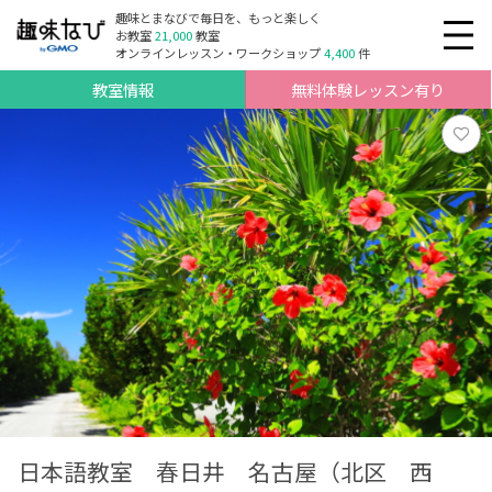
趣味とまなびで毎日を、もっと楽しく
お教室
21,000
教室
オンラインレッスン・ワークショップ
4,400
件
教室情報
無料体験レッスン有り
日本語教室 春日井 名古屋（北区 西