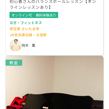
初心者さんのバランスボールレッスン【オン
ラインレッスンあり】
オンライン可
無料体験あり
ヨガ・フィットネス
埼玉県 さいたま市
JR京浜東北線・大宮駅
岡本 薫
教室