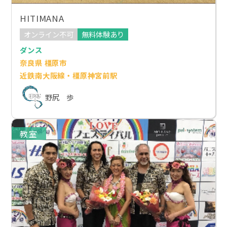
HITIMANA
オンライン不可
無料体験あり
ダンス
奈良県 橿原市
近鉄南大阪線・橿原神宮前駅
野尻 歩
教室