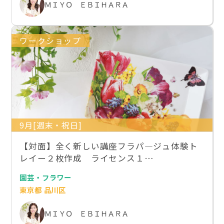
ＭＩＹＯ ＥＢＩＨＡＲＡ
ワークショップ
9月[週末・祝日]
【対面】全く新しい講座フラパ―ジュ体験ト
レイー２枚作成 ライセンス１…
園芸・フラワー
東京都 品川区
ＭＩＹＯ ＥＢＩＨＡＲＡ