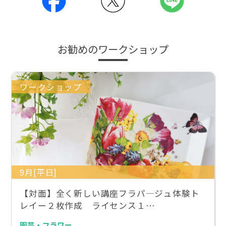
お勧めのワークショップ
ワークショップ
9月[平日]
【対面】全く新しい講座フラパ―ジュ体験ト
レイー２枚作成 ライセンス１…
園芸・フラワー