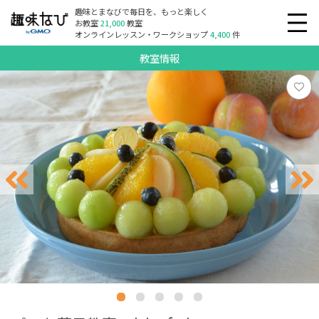
趣味とまなびで毎日を、もっと楽しく
お教室
21,000
教室
オンラインレッスン・ワークショップ
4,400
件
教室情報