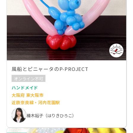
風船とピニャータのP-PROJECT
オンライン不可
ハンドメイド
大阪府 東大阪市
近鉄奈良線・河内花園駅
榛木裕子（はりきひろこ）