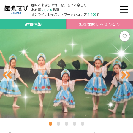
趣味とまなびで毎日を、もっと楽しく
お教室
21,000
教室
オンラインレッスン・ワークショップ
4,400
件
教室情報
無料体験レッスン有り