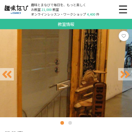
趣味とまなびで毎日を、もっと楽しく
お教室
21,000
教室
オンラインレッスン・ワークショップ
4,400
件
教室情報