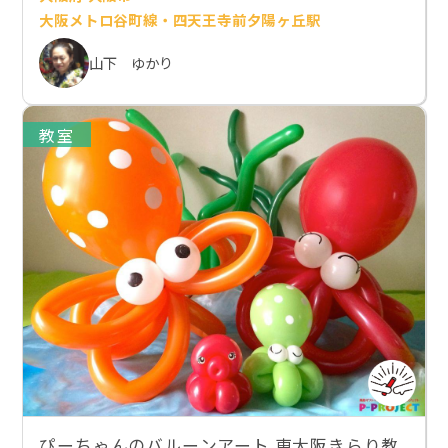
大阪メトロ谷町線・四天王寺前夕陽ヶ丘駅
山下 ゆかり
教室
ぴーちゃんのバルーンアート 東大阪きらり教