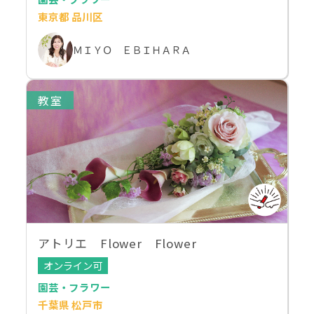
東京都 品川区
ＭＩＹＯ ＥＢＩＨＡＲＡ
教室
アトリエ Flower Flower
オンライン可
園芸・フラワー
千葉県 松戸市