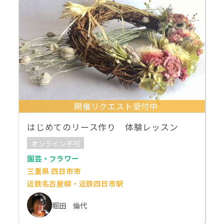
開催リクエスト受付中
はじめてのリース作り 体験レッスン
オンライン不可
園芸・フラワー
三重県 四日市市
近鉄名古屋線・近鉄四日市駅
堀田 倫代