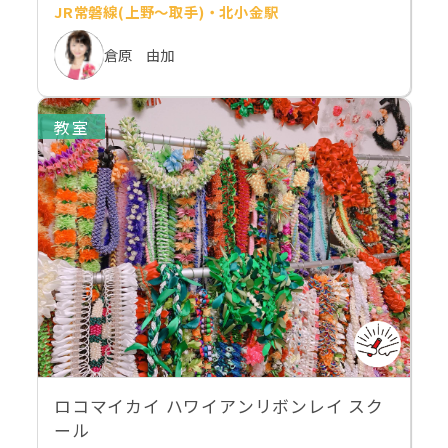
JR常磐線(上野～取手)・北小金駅
倉原 由加
教室
ロコマイカイ ハワイアンリボンレイ スク
ール