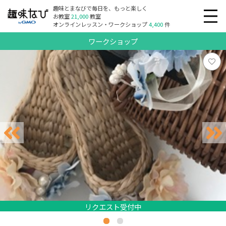
趣味とまなびで毎日を、もっと楽しく
お教室
21,000
教室
オンラインレッスン・ワークショップ
4,400
件
ワークショップ
リクエスト受付中
リクエスト受付中
リクエスト受付中