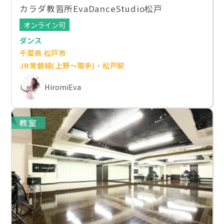
カラダ教習所EvaDanceStudio松戸
オンライン可
ダンス
千葉県 松戸市
JR常磐線(上野～取手)・松戸駅
HiromiEva
教室