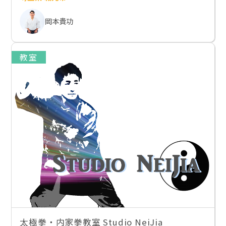
岡本貴功
教室
太極拳・内家拳教室 Studio NeiJia