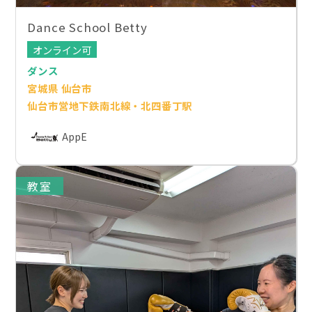
Dance School Betty
オンライン可
ダンス
宮城県 仙台市
仙台市営地下鉄南北線・北四番丁駅
AppE
教室