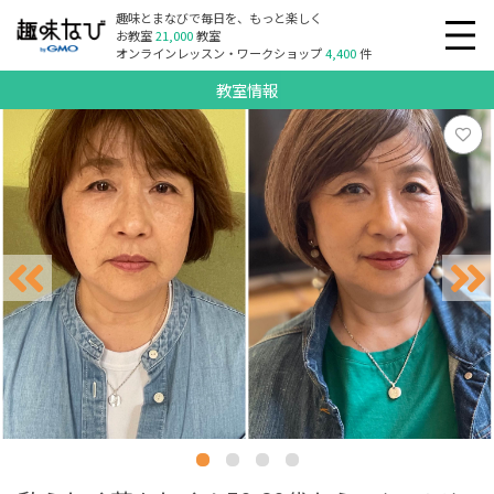
趣味とまなびで毎日を、もっと楽しく
お教室
21,000
教室
オンラインレッスン・ワークショップ
4,400
件
教室情報