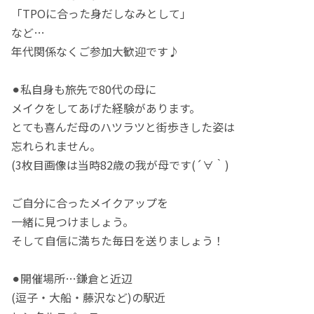
「TPOに合った身だしなみとして」
など…
年代関係なくご参加大歓迎です♪
⚫︎私自身も旅先で80代の母に
メイクをしてあげた経験があります。
とても喜んだ母のハツラツと街歩きした姿は
忘れられません。
(3枚目画像は当時82歳の我が母です(´∀｀)
ご自分に合ったメイクアップを
一緒に見つけましょう。
そして自信に満ちた毎日を送りましょう！
⚫︎開催場所…鎌倉と近辺
(逗子・大船・藤沢など)の駅近