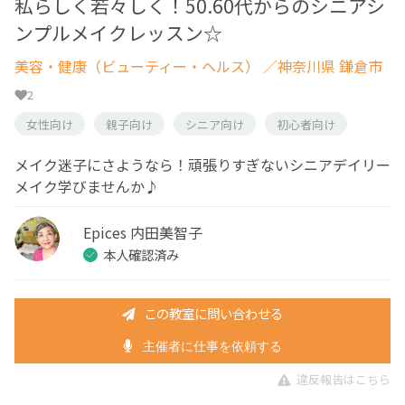
私らしく若々しく！50.60代からのシニアシ
ンプルメイクレッスン☆
美容・健康（ビューティー・ヘルス）
／神奈川県 鎌倉市
2
女性向け
親子向け
シニア向け
初心者向け
メイク迷子にさようなら！頑張りすぎないシニアデイリー
メイク学びませんか♪
Epices 内田美智子
本人確認済み
この教室に問い合わせる
主催者に仕事を依頼する
違反報告はこちら