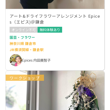
アート&ドライフラワーアレンジメント Epice
s（エピス)＠鎌倉
オンライン不可
無料体験あり
園芸・フラワー
神奈川県 鎌倉市
JR横須賀線・鎌倉駅
Epices 内田美智子
ワークショップ