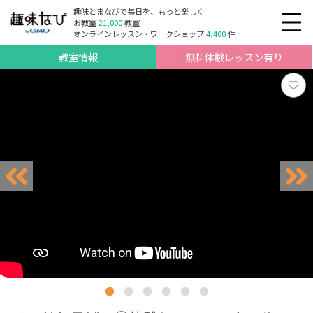
趣味とまなびで毎日を、もっと楽しく
お教室
21,000
教室
オンラインレッスン・ワークショップ
4,400
件
教室情報
無料体験レッスン有り