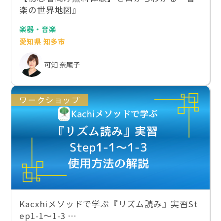
楽の世界地図』
楽器・音楽
愛知県 知多市
可知 奈尾子
ワークショップ
Kacxhiメソッドで学ぶ『リズム読み』実習St
ep1-1〜1-3 …