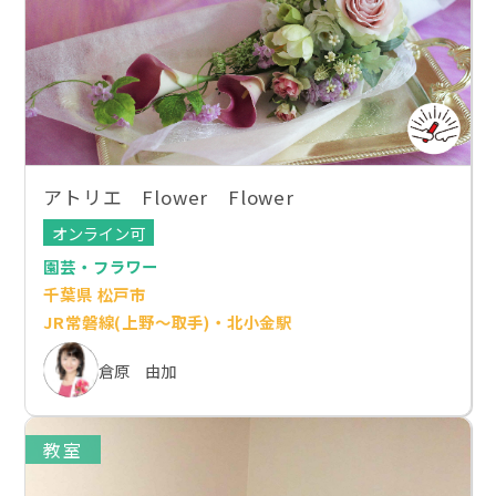
アトリエ Flower Flower
オンライン可
園芸・フラワー
千葉県 松戸市
JR常磐線(上野～取手)・北小金駅
倉原 由加
教室