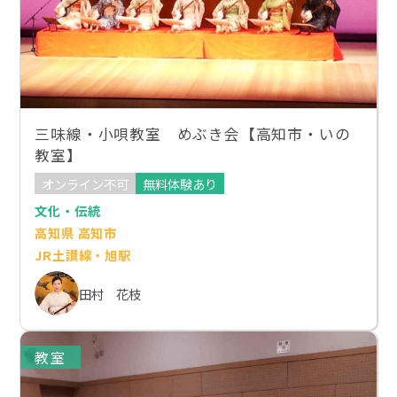
三味線・小唄教室 めぶき会【高知市・いの
教室】
オンライン不可
無料体験あり
文化・伝統
高知県 高知市
JR土讃線・旭駅
田村 花枝
教室