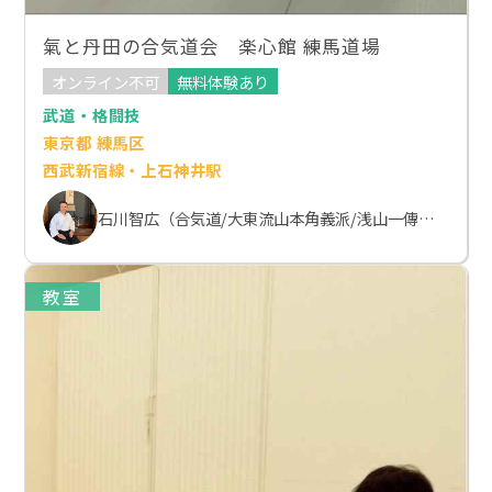
氣と丹田の合気道会 楽心館 練馬道場
オンライン不可
無料体験あり
武道・格闘技
東京都 練馬区
西武新宿線・上石神井駅
石川智広（合気道/大東流山本角義派/浅山一傳流体術）
教室