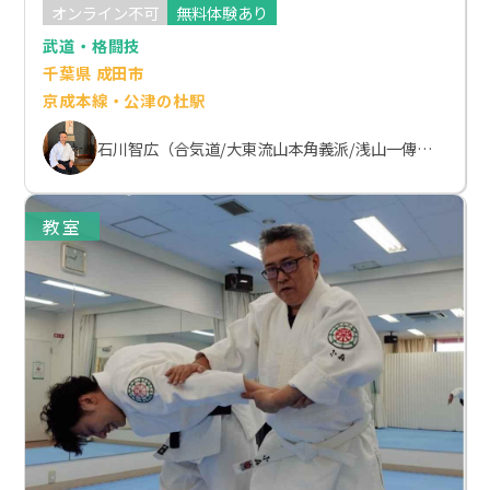
オンライン不可
無料体験あり
武道・格闘技
千葉県 成田市
京成本線・公津の杜駅
石川智広（合気道/大東流山本角義派/浅山一傳流体術）
教室