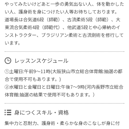
やってみたいけどあと一歩の勇気出ない人、体を動かした
い人、護身術を身につけたい人等お待ちしております。
道場長は合気道6段（師範）、古流柔術5段（師範）、大
東流合気柔術4段（師範代）、他武道5段と中心帰納のイ
ンストラクター、ブラジリアン柔術と古流劍術を修行して
います。
レッスンスケジュール
①土曜日:午前9～11時(大阪狭山市立総合体育館:抽選の都
合で使用不可もあります。)
②水曜日と金曜日と日曜日:午後7～9時(河内長野市立総合
体育館:抽選の結果で使用不可もあります。）
身につくスキル・資格
集中力と忍耐力、護身術・柔らかな身のこなしが身に付