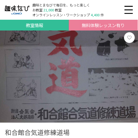
趣味とまなびで毎日を、もっと楽しく
お教室
21,000
教室
オンラインレッスン・ワークショップ
4,400
件
教室情報
無料体験レッスン有り
和合館合気道修練道場