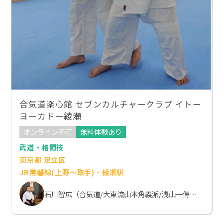
合気道楽心館 セブンカルチャークラブ イトー
ヨーカドー綾瀬
オンライン不可
無料体験あり
武道・格闘技
東京都 足立区
JR常磐線(上野～取手)・綾瀬駅
石川智広（合気道/大東流山本角義派/浅山一傳流体術）