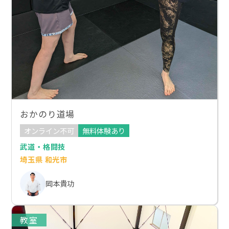
おかのり道場
オンライン不可
無料体験あり
武道・格闘技
埼玉県 和光市
岡本貴功
教室