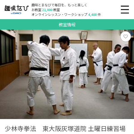
趣味とまなびで毎日を、もっと楽しく
お教室
21,000
教室
オンラインレッスン・ワークショップ
4,400
件
教室情報
少林寺拳法 東大阪灰塚道院 土曜日練習場