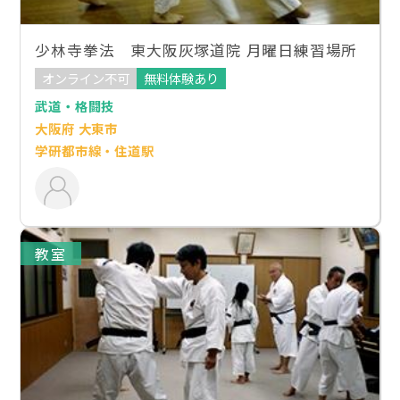
少林寺拳法 東大阪灰塚道院 月曜日練習場所
オンライン不可
無料体験あり
武道・格闘技
大阪府 大東市
学研都市線・住道駅
教室