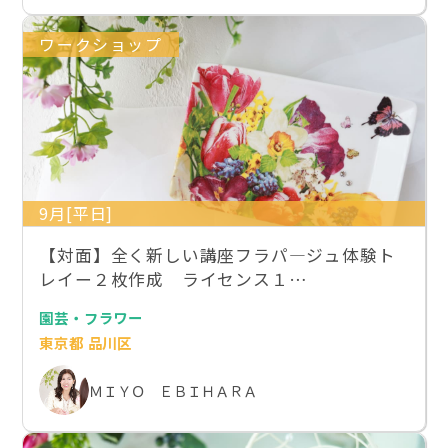
ワークショップ
9月[平日]
【対面】全く新しい講座フラパ―ジュ体験ト
レイー２枚作成 ライセンス１…
園芸・フラワー
東京都 品川区
ＭＩＹＯ ＥＢＩＨＡＲＡ