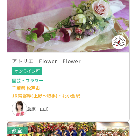
アトリエ Flower Flower
オンライン可
園芸・フラワー
千葉県 松戸市
JR常磐線(上野～取手)・北小金駅
倉原 由加
教室