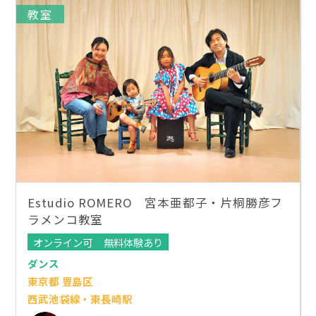
教室
Estudio ROMERO 宮本亜都子・片桐勝彦フ
ラメンコ教室
オンライン可
無料体験あり
ダンス
東京都 豊島区
西武池袋線・東長崎駅