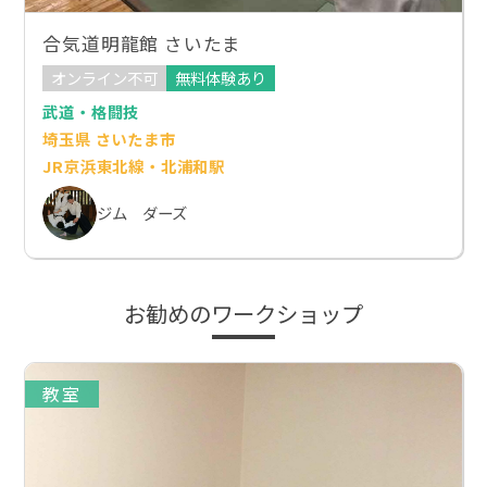
合気道明龍館 さいたま
オンライン不可
無料体験あり
武道・格闘技
埼玉県 さいたま市
JR京浜東北線・北浦和駅
ジム ダーズ
お勧めのワークショップ
教室