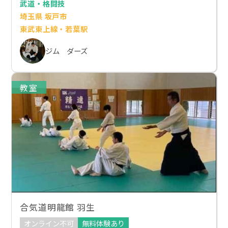
武道・格闘技
埼玉県 坂戸市
東武東上線・若葉駅
ジム ダーズ
教室
合気道明龍館 羽生
オンライン不可
無料体験あり