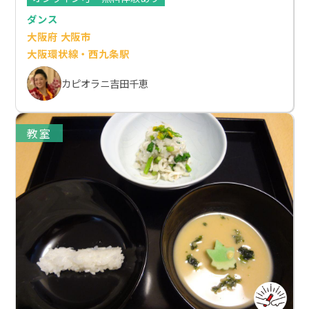
ダンス
大阪府 大阪市
大阪環状線・西九条駅
カピオラニ吉田千恵
教室