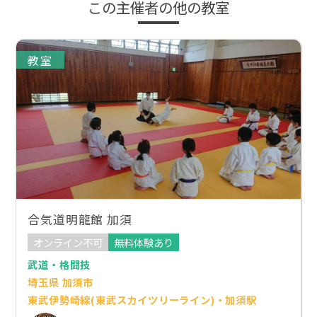
この主催者の他の教室
教室
合気道明龍館 加須
オンライン不可
無料体験あり
武道・格闘技
埼玉県 加須市
東武伊勢崎線(東武スカイツリーライン)・加須駅