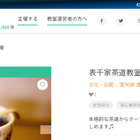
主催する
教室運営者の方へ
4,400
件
庵
表千家茶道教
文化・伝統
／愛知県 
2
女性向け
初心者向
本格的な茶道からテー
しめます♫