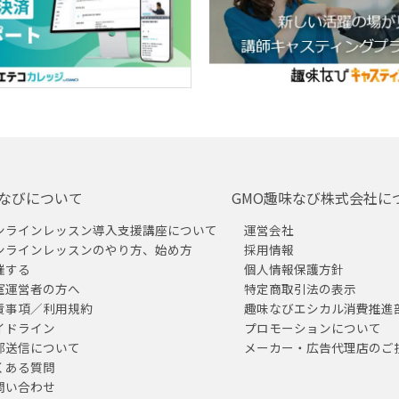
なびについて
GMO趣味なび株式会社に
ンラインレッスン導入支援講座について
運営会社
ンラインレッスンのやり方、始め方
採用情報
催する
個人情報保護方針
室運営者の方へ
特定商取引法の表示
責事項／利用規約
趣味なびエシカル消費推進
イドライン
プロモーションについて
部送信について
メーカー・広告代理店のご
くある質問
問い合わせ