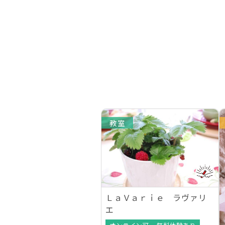
教室
ＬａＶａｒｉｅ ラヴァリ
エ