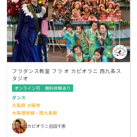
フラダンス教室 フラ オ カピオラニ 西九条ス
タジオ
オンライン可
無料体験あり
ダンス
大阪府 大阪市
大阪環状線・西九条駅
カピオラニ吉田千恵