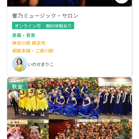
響乃ミュージック・サロン
オンライン可
無料体験あり
楽器・音楽
神奈川県 横浜市
相鉄本線・二俣川駅
いのせまりこ
教室