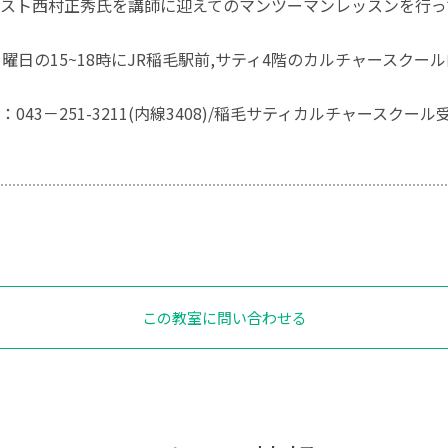
スト西村正秀氏を講師に迎えてのマンツーマンレッスンを行っ
日曜日の15~18時にJR稲毛駅前,サティ4階のカルチャースク
043－251-3211(内線3408)/稲毛サティカルチャースクール
この教室に問い合わせる