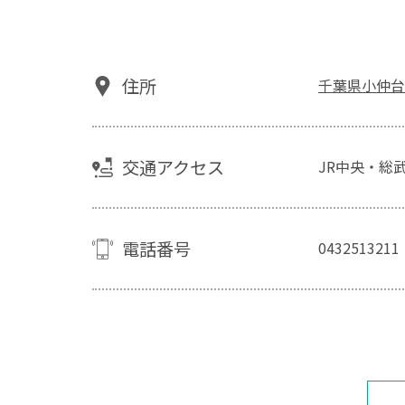
住所
千葉県小仲台
交通アクセス
JR中央・総武
電話番号
0432513211