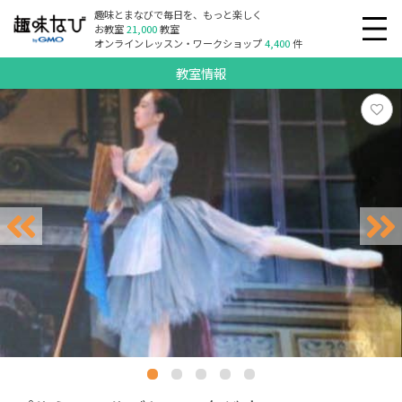
趣味とまなびで毎日を、もっと楽しく
お教室
21,000
教室
オンラインレッスン・ワークショップ
4,400
件
教室情報