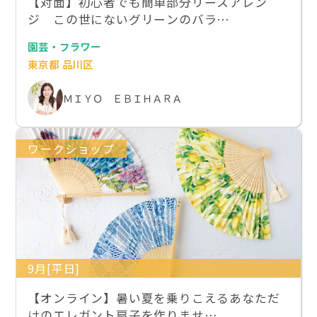
【対面】初心者でも簡単部分リースアレン
ジ この世にないグリーンのバラ…
園芸・フラワー
東京都 品川区
ＭＩＹＯ ＥＢＩＨＡＲＡ
ワークショップ
9月[平日]
【オンライン】暑い夏を乗りこえるあなただ
けのエレガント扇子を作りませ…