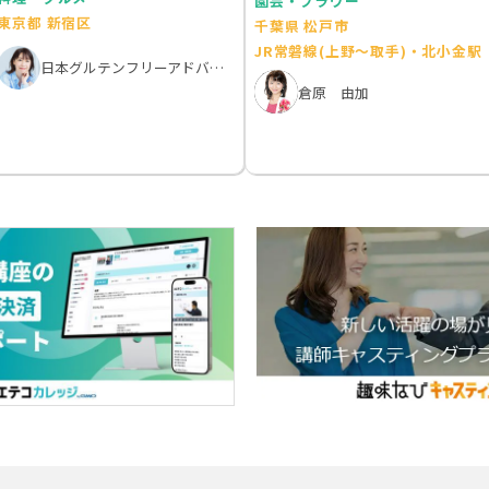
園芸・フラワー
東京都 新宿区
千葉県 松戸市
JR常磐線(上野～取手)・北小金駅
日本グルテンフリーアドバイザー協会・中村由美子
倉原 由加