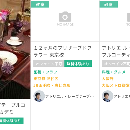
教室
教室
１２ヶ月のプリザーブドフ
アトリエ ル
ラワー 東京校
ブルコーデ
ミー 大阪校
オンライン不可
無料体験あり
オンライン不
園芸・フラワー
料理・グルメ
東京都 渋谷区
大阪府
JR山手線・恵比寿駅
大阪メトロ御堂
アトリエル・レーヴテーブルコーディネートアカデミー
ヴテーブルコ
カデミー 東
無料体験あり