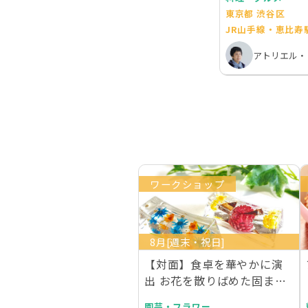
東京都 渋谷区
JR山手線・恵比寿
ワークショップ
8月[週末・祝日]
【対面】食卓を華やかに演
出 お花を散りばめた固まる
ハーバリウム洗える…
園芸・フラワー