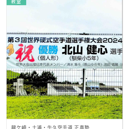
教室
龍ケ崎・土浦・牛久空手道 正真塾