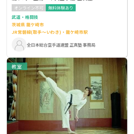
オンライン不可
無料体験あり
武道・格闘技
茨城県 龍ケ崎市
JR常磐線(取手～いわき)・龍ケ崎市駅
全日本総合空手道連盟 正真塾 事務局
教室