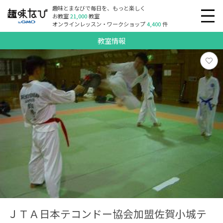
趣味とまなびで毎日を、もっと楽しく
お教室
21,000
教室
オンラインレッスン・ワークショップ
4,400
件
教室情報
ＪＴＡ日本テコンドー協会加盟佐賀小城テ