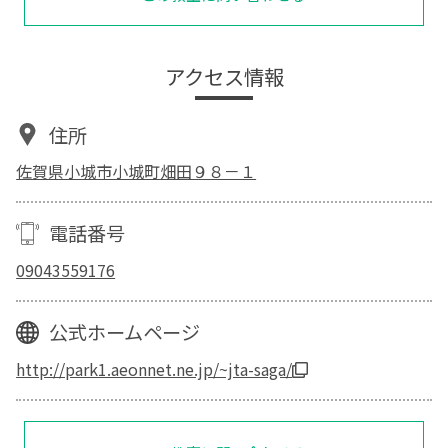
アクセス情報
住所
佐賀県小城市小城町畑田９８－１
電話番号
09043559176
公式ホームページ
http://park1.aeonnet.ne.jp/~jta-saga/