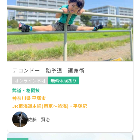
テコンドー 跆拳道 護身術
オンライン不可
無料体験あり
武道・格闘技
神奈川県 平塚市
JR東海道本線(東京～熱海)・平塚駅
佐藤 賢治