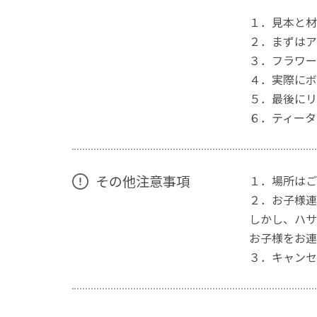
１．見本と材
２．まずはア
３．フラワー
４．実際にボ
５．最後にリ
６．ティータ
その他注意事項
１．場所はご
２．お子様連
しかし、ハサ
お子様をお連
３．キャンセ