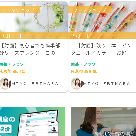
ワークショップ
ワークショップ
9月[平日]
9月[平日]
【対面】初心者でも簡単部
【対面】残り１本 ピン
分リースアレンジ この世
クゴールドカラー お好き
にないグリーンのバラ…
な本物のお花を１００…
園芸・フラワー
園芸・フラワー
東京都 品川区
東京都 品川区
ＭＩＹＯ ＥＢＩＨＡＲＡ
ＭＩＹＯ ＥＢＩＨＡＲＡ