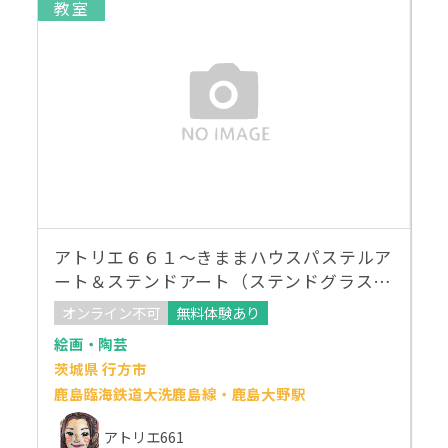
教室
アトリエ６６１～きままハウスパステルア
ート＆ステンドアート（ステンドグラスア
ート） レイクエコー教室
オンライン不可
無料体験あり
絵画・陶芸
茨城県 行方市
鹿島臨海鉄道大洗鹿島線・鹿島大野駅
アトリエ661