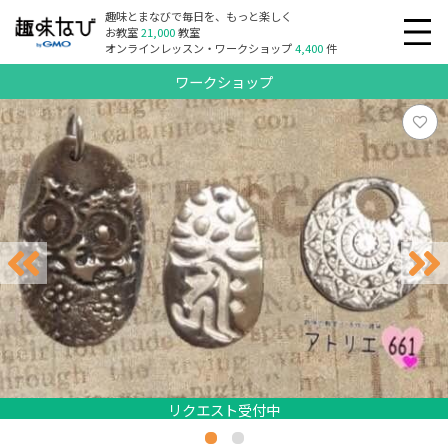
趣味とまなびで毎日を、もっと楽しく
お教室
21,000
教室
オンラインレッスン・ワークショップ
4,400
件
ワークショップ
リクエスト受付中
リクエスト受付中
リクエスト受付中