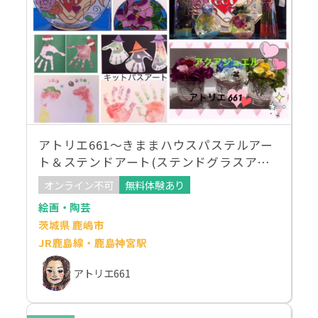
アトリエ661～きままハウスパステルアー
ト＆ステンドアート(ステンドグラスアー
ト）～ 空結教室
オンライン不可
無料体験あり
絵画・陶芸
茨城県 鹿嶋市
JR鹿島線・鹿島神宮駅
アトリエ661