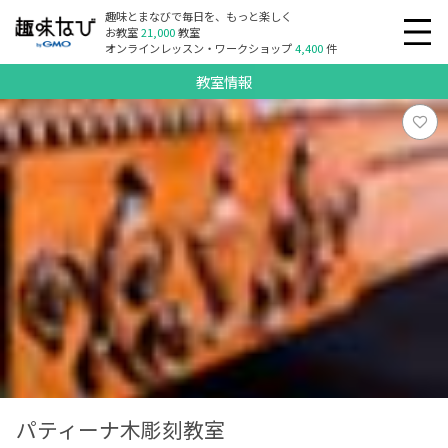
趣味とまなびで毎日を、もっと楽しく
お教室
21,000
教室
オンラインレッスン・ワークショップ
4,400
件
教室情報
パティーナ木彫刻教室