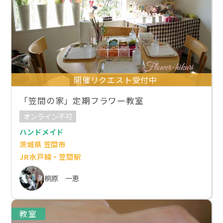
開催リクエスト受付中
「笠間の家」定期フラワー教室
オンライン不可
ハンドメイド
茨城県 笠間市
JR水戸線・笠間駅
桐原 一恵
教室