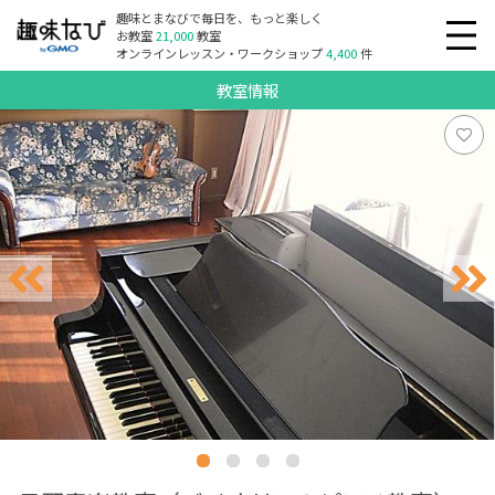
趣味とまなびで毎日を、もっと楽しく
お教室
21,000
教室
オンラインレッスン・ワークショップ
4,400
件
教室情報