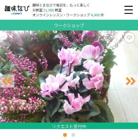
趣味とまなびで毎日を、もっと楽しく
お教室
21,000
教室
オンラインレッスン・ワークショップ
4,400
件
ワークショップ
リクエスト受付中
リクエスト受付中
リクエスト受付中