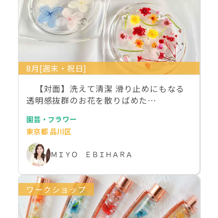
8月[週末・祝日]
【対面】洗えて清潔 滑り止めにもなる
透明感抜群のお花を散りばめた…
園芸・フラワー
東京都 品川区
ＭＩＹＯ ＥＢＩＨＡＲＡ
ワークショップ