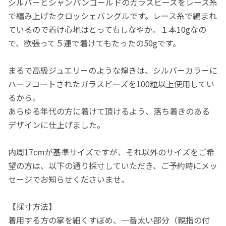
シルバーとシャンパンゴールドのガラスビーズをレース糸
で編み上げたクロッシェバングルです。レース糸で編まれ
ているので着け心地はとってもしなやか。１本10gなの
で、欲張って５連で着けてもたったの50gです。
まるで高級ジュエリーのような煌きは、シルバーカラーに
ハーフコートされたガラスビーズを100粒以上使用してい
るから。
あらゆる年代の方に着けて頂けるよう、落ち着きのある
デザインに仕上げました。
内周17cmが基準サイズですが、それ以外のサイズをご希
望の方は、以下の通り採寸していただき、ご予約時にメッ
セージでお知らせくださいませ。
【採寸方法】
着用する方の掌を細くすぼめ、一番太い部分（親指の付