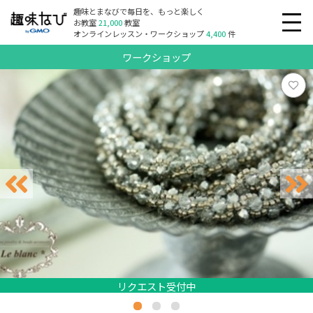
趣味とまなびで毎日を、もっと楽しく
お教室
21,000
教室
オンラインレッスン・ワークショップ
4,400
件
ワークショップ
リクエスト受付中
リクエスト受付中
リクエスト受付中
リクエスト受付中