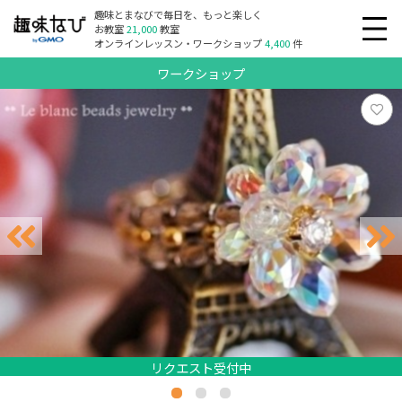
趣味とまなびで毎日を、もっと楽しく
お教室
21,000
教室
オンラインレッスン・ワークショップ
4,400
件
ワークショップ
リクエスト受付中
リクエスト受付中
リクエスト受付中
リクエスト受付中