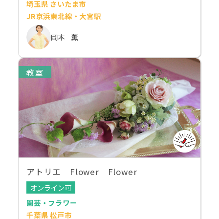
埼玉県 さいたま市
JR京浜東北線・大宮駅
岡本 薫
教室
アトリエ Flower Flower
オンライン可
園芸・フラワー
千葉県 松戸市